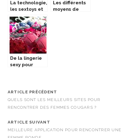
La technologie,
Les différents
les sextoys et
moyens de
les jeux porno
trouver du
en faveur des
sexe sur
relations à
internet.
distance : pour
quel intérêt ?
De la lingerie
sexy pour
booster la
séduction et le
plaisir
ARTICLE PRÉCÉDENT
QUELS SONT LES MEILLEURS SITES POUR
RENCONTRER DES FEMMES COUGARS ?
ARTICLE SUIVANT
MEILLEURE APPLICATION POUR RENCONTRER UNE
FEMME RONDE